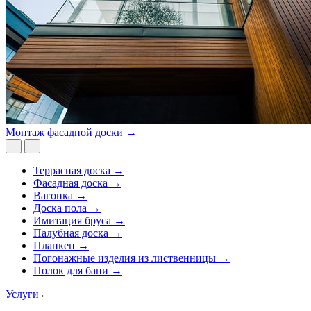
Монтаж фасадной доски →
Террасная доска →
Фасадная доска →
Вагонка →
Доска пола →
Имитация бруса →
Палубная доска →
Планкен →
Погонажные изделия из лиственницы →
Полок для бани →
Услуги