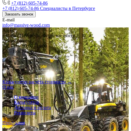
+7 (812) 605-74-86
+7 (812) 605-74-86
Специалисты в Петербурге
Заказать звонок
E-mail
info@massive-wood.com
Адрес
г. Санкт-Петербург, Фермское шоссе д. 30
Режим работы
Пн. - Пт.: 09:00 - 18:00
Сб. - Вск.: выходные
Калькулятор расчёта стоимости →
О нас
О компании
Калькулятор
Доставка и оплата
Реквизиты
Продукция