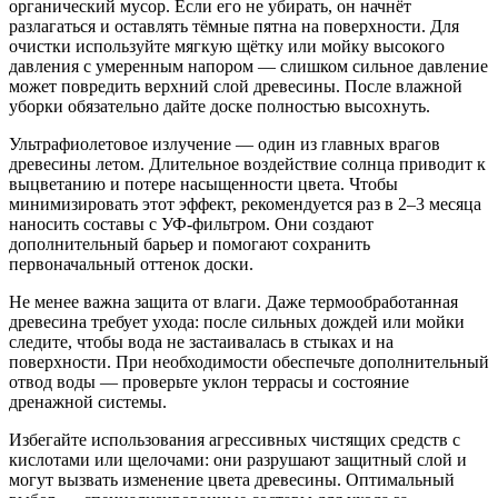
органический мусор. Если его не убирать, он начнёт
разлагаться и оставлять тёмные пятна на поверхности. Для
очистки используйте мягкую щётку или мойку высокого
давления с умеренным напором — слишком сильное давление
может повредить верхний слой древесины. После влажной
уборки обязательно дайте доске полностью высохнуть.
Ультрафиолетовое излучение — один из главных врагов
древесины летом. Длительное воздействие солнца приводит к
выцветанию и потере насыщенности цвета. Чтобы
минимизировать этот эффект, рекомендуется раз в 2–3 месяца
наносить составы с УФ-фильтром. Они создают
дополнительный барьер и помогают сохранить
первоначальный оттенок доски.
Не менее важна защита от влаги. Даже термообработанная
древесина требует ухода: после сильных дождей или мойки
следите, чтобы вода не застаивалась в стыках и на
поверхности. При необходимости обеспечьте дополнительный
отвод воды — проверьте уклон террасы и состояние
дренажной системы.
Избегайте использования агрессивных чистящих средств с
кислотами или щелочами: они разрушают защитный слой и
могут вызвать изменение цвета древесины. Оптимальный