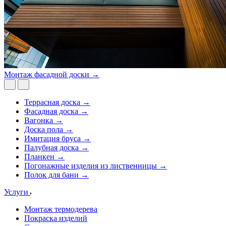
Монтаж фасадной доски →
Террасная доска →
Фасадная доска →
Вагонка →
Доска пола →
Имитация бруса →
Палубная доска →
Планкен →
Погонажные изделия из лиственницы →
Полок для бани →
Услуги
Монтаж термодерева
Покраска изделий