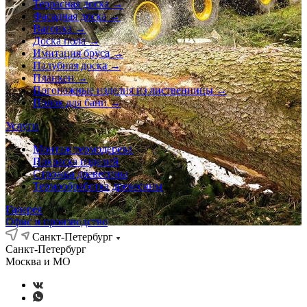
Террасная доска →
Фасадная доска →
Вагонка →
Доска пола →
Имитация бруса →
Палубная доска →
Планкен →
Погонажные изделия из лиственницы →
Полок для бани →
Услуги
Монтаж термодерева
Покраска изделий
Строжка древесины
Термообработка древесины
Галерея
Офис и производство
Санкт-Петербург
Санкт-Петербург
Москва и МО