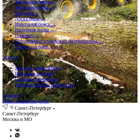
Террасная доска →
Фасадная доска →
Вагонка →
Доска пола →
Имитация бруса →
Палубная доска →
Планкен →
Погонажные изделия из лиственницы →
Полок для бани →
Услуги
Монтаж термодерева
Покраска изделий
Строжка древесины
Термообработка древесины
Галерея
Офис и производство
Санкт-Петербург
Санкт-Петербург
Москва и МО