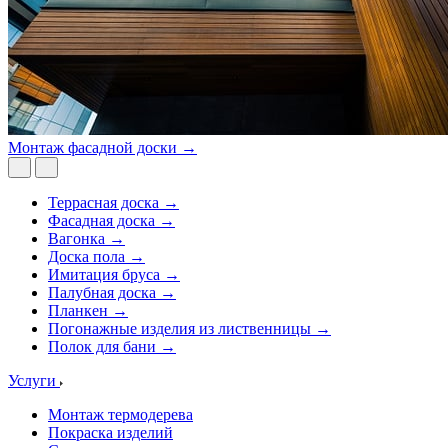
Монтаж фасадной доски →
Террасная доска →
Фасадная доска →
Вагонка →
Доска пола →
Имитация бруса →
Палубная доска →
Планкен →
Погонажные изделия из лиственницы →
Полок для бани →
Услуги
Монтаж термодерева
Покраска изделий