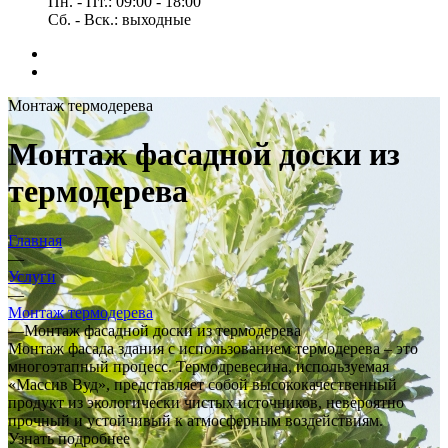
Пн. - Пт.: 09:00 - 18:00
Сб. - Вск.: выходные
Монтаж термодерева
Монтаж фасадной доски из
термодерева
Главная
—
Услуги
—
Монтаж термодерева
—
Монтаж фасадной доски из термодерева
Монтаж фасада здания с использованием термодерева – это
многоэтапный процесс. Термодревесина, используемая
«Массив Вуд», представляет собой высококачественный
продукт из экологически чистых источников, невероятно
прочный и устойчивый к атмосферным воздействиям.
Узнать подробнее