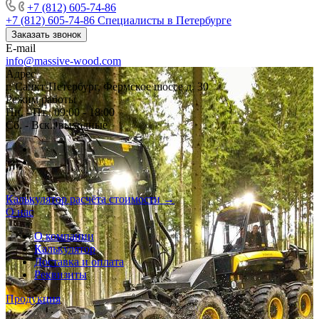
+7 (812) 605-74-86
+7 (812) 605-74-86
Специалисты в Петербурге
Заказать звонок
E-mail
info@massive-wood.com
Адрес
г. Санкт-Петербург, Фермское шоссе д. 30
Режим работы
Пн. - Пт.: 09:00 - 18:00
Сб. - Вск.: выходные
Калькулятор расчёта стоимости →
О нас
О компании
Калькулятор
Доставка и оплата
Реквизиты
Продукция