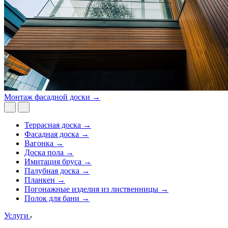
Монтаж фасадной доски →
Террасная доска →
Фасадная доска →
Вагонка →
Доска пола →
Имитация бруса →
Палубная доска →
Планкен →
Погонажные изделия из лиственницы →
Полок для бани →
Услуги