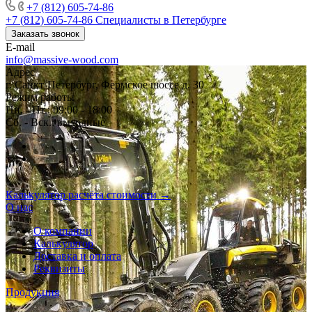
+7 (812) 605-74-86
+7 (812) 605-74-86
Специалисты в Петербурге
Заказать звонок
E-mail
info@massive-wood.com
Адрес
г. Санкт-Петербург, Фермское шоссе д. 30
Режим работы
Пн. - Пт.: 09:00 - 18:00
Сб. - Вск.: выходные
Калькулятор расчёта стоимости →
О нас
О компании
Калькулятор
Доставка и оплата
Реквизиты
Продукция