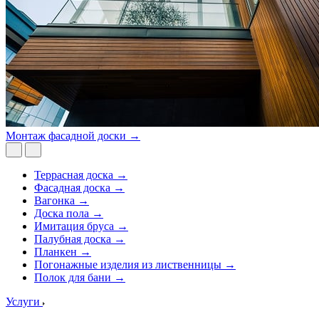
Монтаж фасадной доски →
Террасная доска →
Фасадная доска →
Вагонка →
Доска пола →
Имитация бруса →
Палубная доска →
Планкен →
Погонажные изделия из лиственницы →
Полок для бани →
Услуги