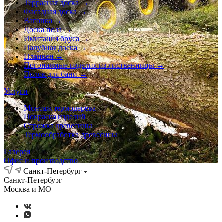
Террасная доска →
Фасадная доска →
Вагонка →
Доска пола →
Имитация бруса →
Палубная доска →
Планкен →
Погонажные изделия из лиственницы →
Полок для бани →
Услуги
Монтаж термодерева
Покраска изделий
Строжка древесины
Термообработка древесины
Галерея
Офис и производство
Санкт-Петербург
Санкт-Петербург
Москва и МО