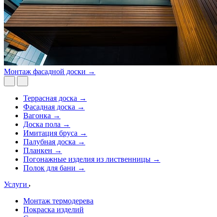
Монтаж фасадной доски →
Террасная доска →
Фасадная доска →
Вагонка →
Доска пола →
Имитация бруса →
Палубная доска →
Планкен →
Погонажные изделия из лиственницы →
Полок для бани →
Услуги
Монтаж термодерева
Покраска изделий