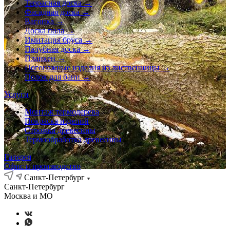
Террасная доска →
Фасадная доска →
Вагонка →
Доска пола →
Имитация бруса →
Палубная доска →
Планкен →
Погонажные изделия из лиственницы →
Полок для бани →
Услуги
Монтаж термодерева
Покраска изделий
Строжка древесины
Термообработка древесины
Галерея
Офис и производство
Санкт-Петербург
Санкт-Петербург
Москва и МО