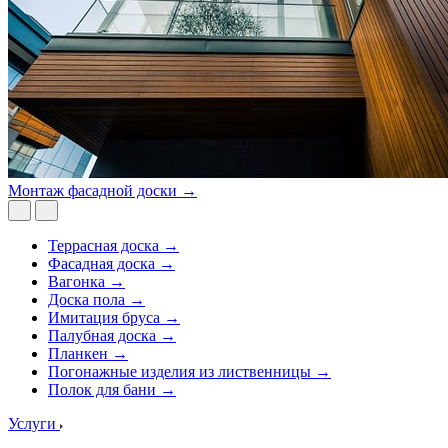
Монтаж фасадной доски →
Террасная доска →
Фасадная доска →
Вагонка →
Доска пола →
Имитация бруса →
Палубная доска →
Планкен →
Погонажные изделия из лиственницы →
Полок для бани →
Услуги