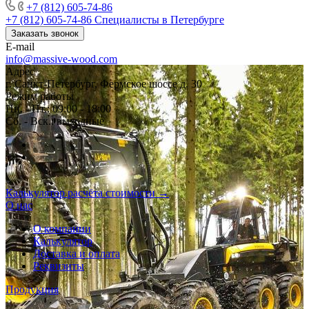
+7 (812) 605-74-86
+7 (812) 605-74-86
Специалисты в Петербурге
Заказать звонок
E-mail
info@massive-wood.com
Адрес
г. Санкт-Петербург, Фермское шоссе д. 30
Режим работы
Пн. - Пт.: 09:00 - 18:00
Сб. - Вск.: выходные
Калькулятор расчёта стоимости →
О нас
О компании
Калькулятор
Доставка и оплата
Реквизиты
Продукция