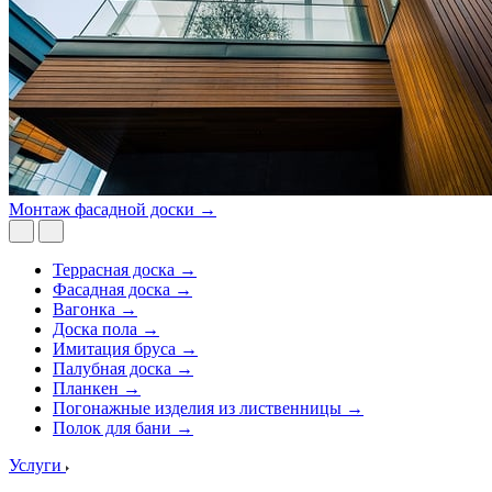
Монтаж фасадной доски →
Террасная доска →
Фасадная доска →
Вагонка →
Доска пола →
Имитация бруса →
Палубная доска →
Планкен →
Погонажные изделия из лиственницы →
Полок для бани →
Услуги