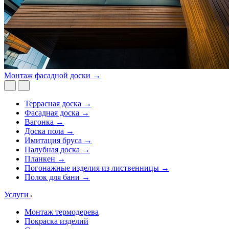
Монтаж фасадной доски →
Террасная доска →
Фасадная доска →
Вагонка →
Доска пола →
Имитация бруса →
Палубная доска →
Планкен →
Погонажные изделия из лиственницы →
Полок для бани →
Услуги
Монтаж термодерева
Покраска изделий