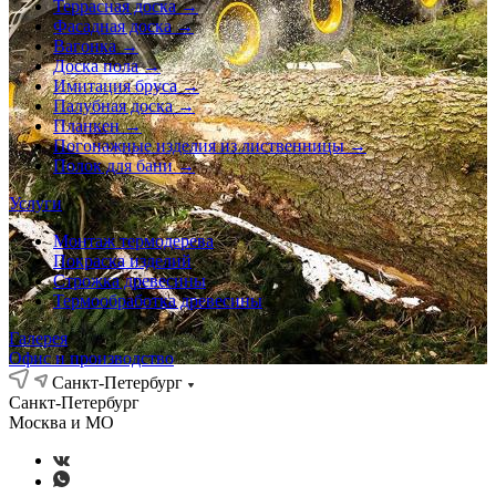
Террасная доска →
Фасадная доска →
Вагонка →
Доска пола →
Имитация бруса →
Палубная доска →
Планкен →
Погонажные изделия из лиственницы →
Полок для бани →
Услуги
Монтаж термодерева
Покраска изделий
Строжка древесины
Термообработка древесины
Галерея
Офис и производство
Санкт-Петербург
Санкт-Петербург
Москва и МО