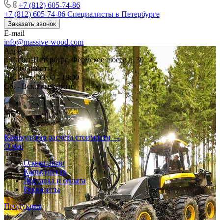
+7 (812) 605-74-86
+7 (812) 605-74-86
Специалисты в Петербурге
Заказать звонок
E-mail
info@massive-wood.com
Адрес
г. Санкт-Петербург, Фермское шоссе д. 30
Режим работы
Пн. - Пт.: 09:00 - 18:00
Сб. - Вск.: выходные
Калькулятор расчёта стоимости →
О нас
О компании
Калькулятор
Доставка и оплата
Реквизиты
Продукция