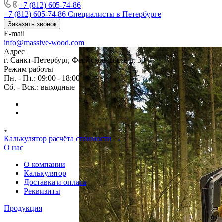
+7 (812) 605-74-86
+7 (812) 605-74-86
Специалисты в Петербурге
Заказать звонок
E-mail
info@massive-wood.com
Адрес
г. Санкт-Петербург, Фермское шоссе д. 30
Режим работы
Пн. - Пт.: 09:00 - 18:00
Сб. - Вск.: выходные
Калькулятор расчёта стоимости →
О нас
О компании
Калькулятор
Доставка и оплата
Реквизиты
Продукция