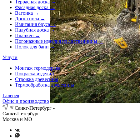
Террасная доска →
Фасадная доска →
Вагонка →
Доска пола →
Имитация бруса →
Палубная доска →
Планкен →
Погонажные изделия из лиственницы →
Полок для бани →
Услуги
Монтаж термодерева
Покраска изделий
Строжка древесины
Термообработка древесины
Галерея
Офис и производство
Санкт-Петербург
Санкт-Петербург
Москва и МО