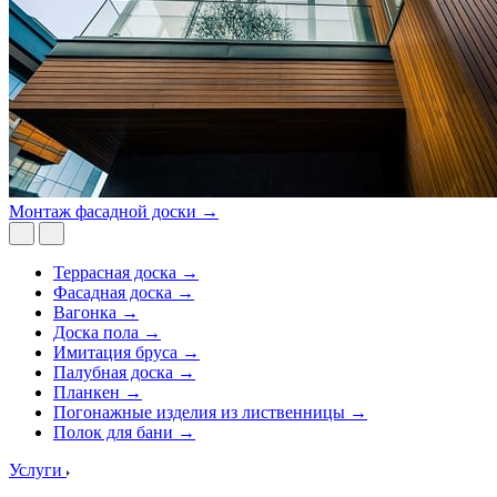
Монтаж фасадной доски →
Террасная доска →
Фасадная доска →
Вагонка →
Доска пола →
Имитация бруса →
Палубная доска →
Планкен →
Погонажные изделия из лиственницы →
Полок для бани →
Услуги